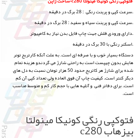
فتوکپی رنگی کونیکا مینولتا c280-ساخت ژاپن
.سرعت کپی و پرینت رنگی : 28 برگ در دقیقه
.سرعت کپی و پرینت سیاه و سفید : 28 برگ در دقیقه
.دارای ورودی فلش جهت چاپ فایل بدن نیاز به کامپیوتر
.اسکنر رنگی با 30 برگ در دقیقه
دستگاه بسیار خوب و با صرفه ای است. به علت آنکه کارتریج تونر
هایش بدون چیپست است به راحتی شارژ می گردندو هزینه تمام
شده برای شارژ هر کاتریج حدود 50 هزار تومان نسبت به دل های
دیگر کنتر است. کیفیت چاپ آن فوق العاده ولی تعداد کپی آن کم
است. برای دفاتر فنی و آتلیه هایی با حجم کار کم و متوسط مناسب
است.
فتوکپی رنگی کونیکا مینولتا
بیزهاب c280