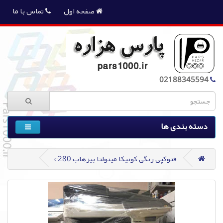
صفحه اول
تماس با ما
02188345594
دسته بندی ها
فتوکپی رنگی کونیکا مینولتا بیزهاب c280