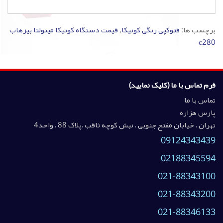
برچسب ها:
فتوکپی رنگی کونیکا
,
قیمت دستگاه کونیکا مینولتا بیزهاب
c280
فرم تماس با ما (کلیک نمایید)
تماس با ما
پارس هزاره
تهران ، خیابان مفتح جنوبی ، نبش کوچه ثاقب ،پلاک 88 ، واحد4
09124343439
02188345594
021-88343100
021-88343200
021-88346133